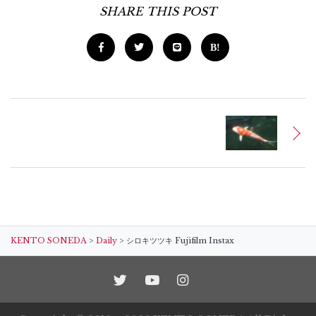
SHARE THIS POST
KENTO SONEDA
>
Daily
>
シロキツツキ Fujifilm Instax